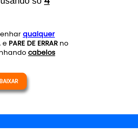
4
 usando só
senhar
qualquer
, e
PARE DE ERRAR
no
enhando
cabelos
 BAIXAR