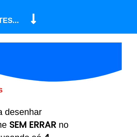
ES...
S
a desenhar
SEM ERRAR
me
no