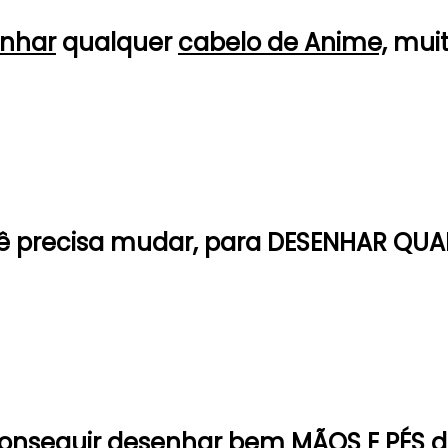
nhar
qualquer
cabelo de Anime,
muit
 precisa mudar, para
DESENHAR QUA
conseguir
desenhar
bem
MÃOS E PÉS
d