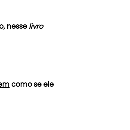
o, nesse
livro
gem
como se ele