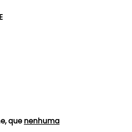
E
me, que
nenhuma