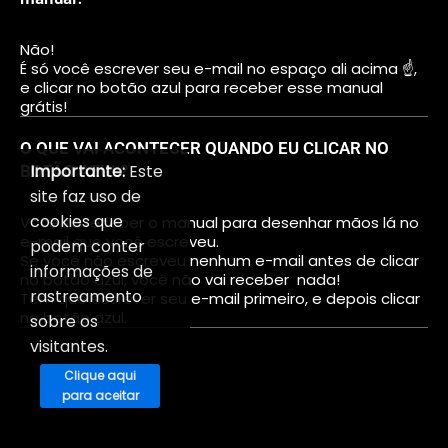
Não!
É só você escrever seu e-mail no espaço ali acima ☝,
e clicar no botão azul para receber esse manual
grátis!
O QUE VAI ACONTECER QUANDO EU CLICAR NO
Importante:
Este
BOTÃO AZUL?
site faz uso de
cookies que
Você irá receber o manual para desenhar mãos lá no
e-mail que você escreveu.
podem conter
Se você não escreveu nenhum e-mail antes de clicar
informações de
no botão azul, você não vai receber nada!
rastreamento
Tem que escrever seu e-mail primeiro, e depois clicar
no botão azul.
sobre os
visitantes.
Clique aqui
para aceitar